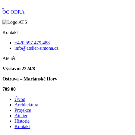
OC ODRA
Kontakt
+420 597 479 488
info@atelier-simona.cz
Ateliér
Výstavní 2224/8
Ostrava – Mariánské Hory
709 00
Úvod
Architektura
Projekce
Atelier
Historie
Kontakt