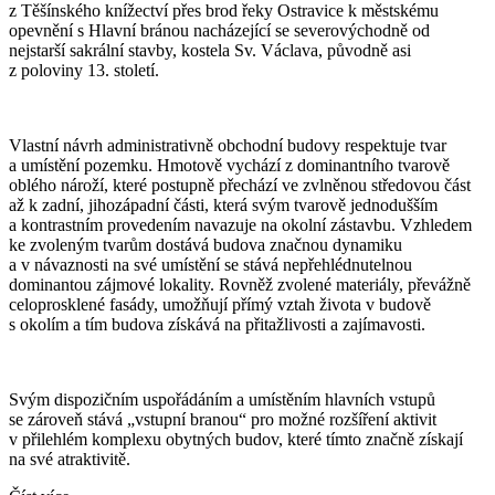
z Těšínského knížectví přes brod řeky Ostravice k městskému
opevnění s Hlavní bránou nacházející se severovýchodně od
nejstarší sakrální stavby, kostela Sv. Václava, původně asi
z poloviny 13. století.
Vlastní návrh administrativně obchodní budovy respektuje tvar
a umístění pozemku. Hmotově vychází z dominantního tvarově
oblého nároží, které postupně přechází ve zvlněnou středovou část
až k zadní, jihozápadní části, která svým tvarově jednodušším
a kontrastním provedením navazuje na okolní zástavbu. Vzhledem
ke zvoleným tvarům dostává budova značnou dynamiku
a v návaznosti na své umístění se stává nepřehlédnutelnou
dominantou zájmové lokality. Rovněž zvolené materiály, převážně
celoprosklené fasády, umožňují přímý vztah života v budově
s okolím a tím budova získává na přitažlivosti a zajímavosti.
Svým dispozičním uspořádáním a umístěním hlavních vstupů
se zároveň stává „vstupní branou“ pro možné rozšíření aktivit
v přilehlém komplexu obytných budov, které tímto značně získají
na své atraktivitě.