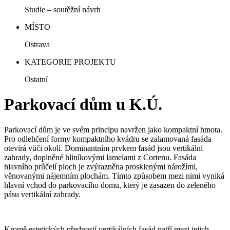
Studie – soutěžní návrh
MÍSTO
Ostrava
KATEGORIE PROJEKTU
Ostatní
Parkovací dům u K.Ú.
Parkovací dům je ve svém principu navržen jako kompaktní hmota.
Pro odlehčení formy kompaktního kvádru se zalamovaná fasáda
otevírá vůči okolí. Dominantním prvkem fasád jsou vertikální
zahrady, doplněné hliníkovými lamelami z Cortenu. Fasáda
hlavního průčelí ploch je zvýrazněna prosklenými nárožími,
věnovanými nájemním plochám. Tímto způsobem mezi nimi vyniká
hlavní vchod do parkovacího domu, který je zasazen do zeleného
pásu vertikální zahrady.
Kromě estetických předností vertikálních fasád patří mezi jejich