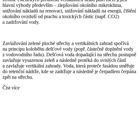
hlavní výhody především – zlepšování okolního mikroklima,
snižování nákladů na renovaci, snižování nákladů na energii, čištění
okolního ovzduší od prachu a toxických částic (např. CO2)
a zadržování vody.
Zavlažování zelené ploché střechy a vertikálních zahrad spočívá
na principu koloběhu dešťové vody (popř. částečně doplnění vody
z vodovodního řadu). Dešťová voda dopadající na střechu postupně
zavlažuje vysazenou zeleň a následně protéká do svislých částí
a zavlažuje vertikální zahrady. Voda, která proteče fasádou směřuje
do retenční nádrže, kde se zadržuje a následně je čerpadlem čerpána
zpět na střechu.
Číst více