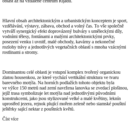
oblast až na vzdálené centrum Rijádu.
Hlavní obsah architektonickým a urbanistickým konceptem je sport,
vzdělávání, výstavy, zábava, obchod a volný čas. To vše společně
vytváří synergický efekt doprovázený bulváry s uměleckými díly,
vodními tělesy, fontánami a malými architektonickými prvky,
posezení venku i uvnitř, malé obchody, kavárny a nekonečné
rozlohy trávy a jednotlivých vegetačních oblastí s mnoha vzácnými
rostlinami a stromy.
Dominantou celé oblasti je vstupní komplex tvořený organickou
zlatou housenkou, ze které vychází vertikální struktura ve tvaru
barevného motýla. Na horních podlažích tohoto objektu byla
ve výšce 150 metrů nad zemí navržena lanovka se zvedací plošinou,
jejíž trasa symbolizuje let motýla nad jednotlivými původními
konstrukcemi, jako jsou stylizované velké a malé květiny, leknín
uprostřed jezera, rejnok plující mořem zeleně nebo siamské pouštní
ještěrky sající nektar z pouštních květů.
Číst více